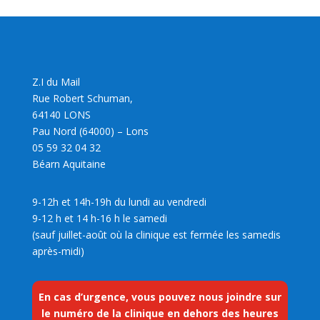
Z.I du Mail
Rue Robert Schuman,
64140 LONS
Pau Nord (64000) – Lons
05 59 32 04 32
Béarn Aquitaine
9-12h et 14h-19h du lundi au vendredi
9-12 h et 14 h-16 h le samedi
(sauf juillet-août où la clinique est fermée les samedis
après-midi)
En cas d’urgence, vous pouvez nous joindre sur
le numéro de la clinique en dehors des heures