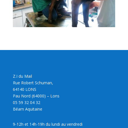
Z.I du Mail
Rue Robert Schuman,
64140 LONS
Pau Nord (64000) – Lons
05 59 32 04 32
Béarn Aquitaine
9-12h et 14h-19h du lundi au vendredi