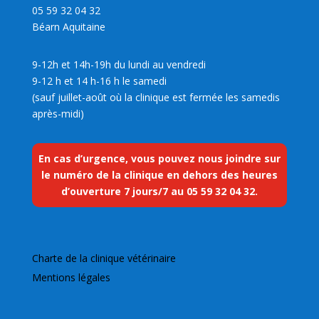
05 59 32 04 32
Béarn Aquitaine
9-12h et 14h-19h du lundi au vendredi
9-12 h et 14 h-16 h le samedi
(sauf juillet-août où la clinique est fermée les samedis
après-midi)
En cas d’urgence, vous pouvez nous joindre sur
le numéro de la clinique en dehors des heures
d’ouverture 7 jours/7 au
05 59 32 04 32
.
Charte de la clinique vétérinaire
Mentions légales