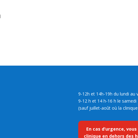
n
9-12h et 14h-19h du lundi au 
9-12 h et 14 h-16 h le samedi
(sauf juillet-août où la cliniq
En cas d’urgence, vous
clinique en dehors des h