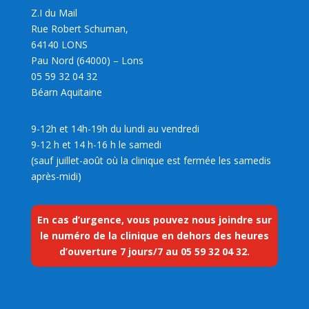
Z.I du Mail
Rue Robert Schuman,
64140 LONS
Pau Nord (64000) – Lons
05 59 32 04 32
Béarn Aquitaine
9-12h et 14h-19h du lundi au vendredi
9-12 h et 14 h-16 h le samedi
(sauf juillet-août où la clinique est fermée les samedis
après-midi)
En cas d’urgence, vous pouvez nous joindre sur
le numéro de la clinique en dehors des heures
d’ouverture 7 jours/7 au
05 59 32 04 32
.