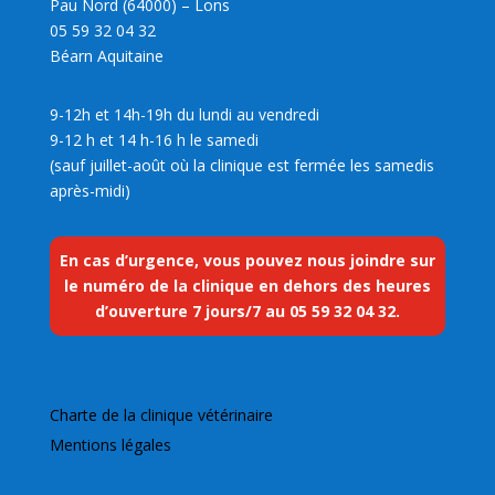
Pau Nord (64000) – Lons
05 59 32 04 32
Béarn Aquitaine
9-12h et 14h-19h du lundi au vendredi
9-12 h et 14 h-16 h le samedi
(sauf juillet-août où la clinique est fermée les samedis
après-midi)
En cas d’urgence, vous pouvez nous joindre sur
le numéro de la clinique en dehors des heures
d’ouverture 7 jours/7 au
05 59 32 04 32
.
Charte de la clinique vétérinaire
Mentions légales