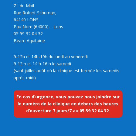
Z.I du Mail
Rue Robert Schuman,
64140 LONS
Pau Nord (64000) – Lons
05 59 32 04 32
Béarn Aquitaine
9-12h et 14h-19h du lundi au vendredi
9-12 h et 14 h-16 h le samedi
(sauf juillet-août où la clinique est fermée les samedis
après-midi)
En cas d’urgence, vous pouvez nous joindre sur
le numéro de la clinique en dehors des heures
d’ouverture 7 jours/7 au
05 59 32 04 32
.