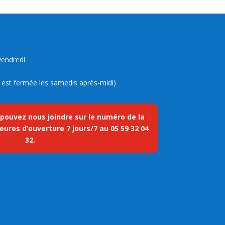
vendredi
ue est fermée les samedis après-midi)
 pouvez nous joindre sur le numéro de la
eures d’ouverture 7 jours/7 au
05 59 32 04
32
.