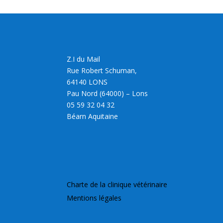
Z.I du Mail
Rue Robert Schuman,
64140 LONS
Pau Nord (64000) – Lons
05 59 32 04 32
Béarn Aquitaine
Charte de la clinique vétérinaire
Mentions légales