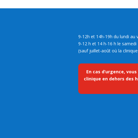
9-12h et 14h-19h du lundi au 
9-12 h et 14 h-16 h le samedi
(sauf juillet-août où la cliniq
En cas d’urgence, vous
clinique en dehors des h