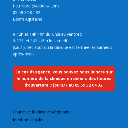
Pau Nord (64000) – Lons
05 59 32 04 32
Béarn Aquitaine
9-12h et 14h-19h du lundi au vendredi
9-12 h et 14 h-16 h le samedi
(sauf juillet-août où la clinique est fermée les samedis
après-midi)
En cas d’urgence, vous pouvez nous joindre sur
le numéro de la clinique en dehors des heures
d’ouverture 7 jours/7 au
05 59 32 04 32
.
Charte de la clinique vétérinaire
Mentions légales