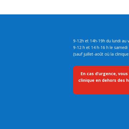
9-12h et 14h-19h du lundi au 
9-12 h et 14 h-16 h le samedi
(sauf juillet-août où la cliniq
En cas d’urgence, vous
clinique en dehors des h