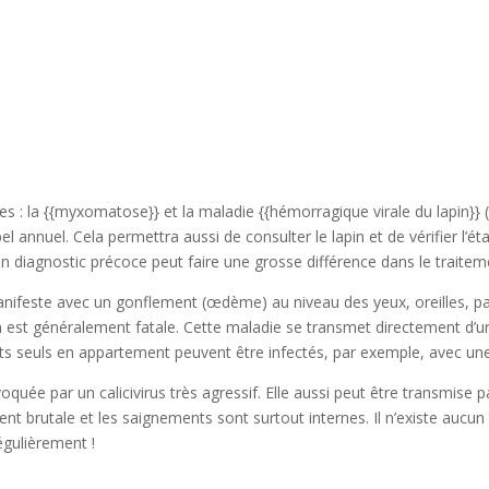
: la {{myxomatose}} et la maladie {{hémorragique virale du lapin}} (VH
annuel. Cela permettra aussi de consulter le lapin et de vérifier l’ét
un diagnostic précoce peut faire une grosse différence dans le traite
ifeste avec un gonflement (œdème) au niveau des yeux, oreilles, paupi
ion est généralement fatale. Cette maladie se transmet directement d’un
ants seuls en appartement peuvent être infectés, par exemple, avec un
oquée par un calicivirus très agressif. Elle aussi peut être transmise
t brutale et les saignements sont surtout internes. Il n’existe aucun t
égulièrement !