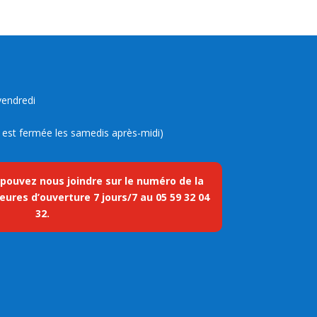
vendredi
ue est fermée les samedis après-midi)
 pouvez nous joindre sur le numéro de la
eures d’ouverture 7 jours/7 au
05 59 32 04
32
.