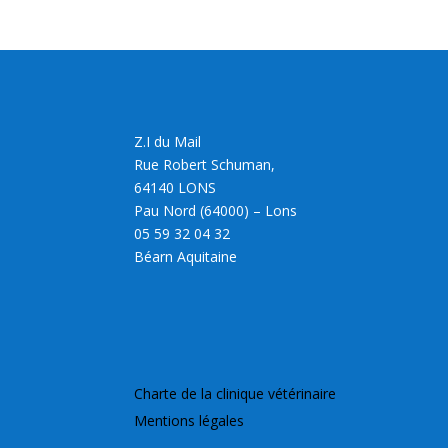
Z.I du Mail
Rue Robert Schuman,
64140 LONS
Pau Nord (64000) – Lons
05 59 32 04 32
Béarn Aquitaine
Charte de la clinique vétérinaire
Mentions légales