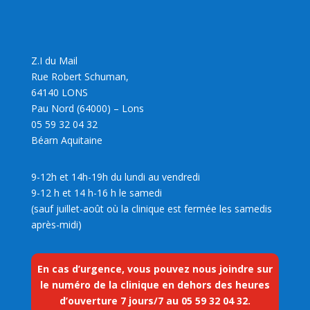
Z.I du Mail
Rue Robert Schuman,
64140 LONS
Pau Nord (64000) – Lons
05 59 32 04 32
Béarn Aquitaine
9-12h et 14h-19h du lundi au vendredi
9-12 h et 14 h-16 h le samedi
(sauf juillet-août où la clinique est fermée les samedis
après-midi)
En cas d’urgence, vous pouvez nous joindre sur
le numéro de la clinique en dehors des heures
d’ouverture 7 jours/7 au
05 59 32 04 32
.