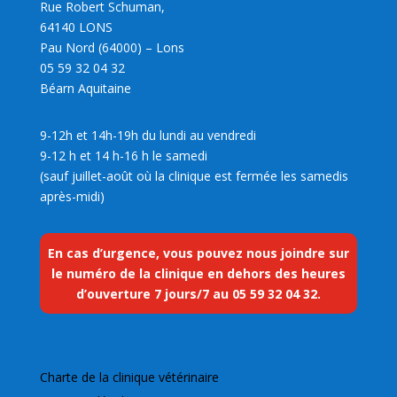
Rue Robert Schuman,
64140 LONS
Pau Nord (64000) – Lons
05 59 32 04 32
Béarn Aquitaine
9-12h et 14h-19h du lundi au vendredi
9-12 h et 14 h-16 h le samedi
(sauf juillet-août où la clinique est fermée les samedis
après-midi)
En cas d’urgence, vous pouvez nous joindre sur
le numéro de la clinique en dehors des heures
d’ouverture 7 jours/7 au
05 59 32 04 32
.
Charte de la clinique vétérinaire