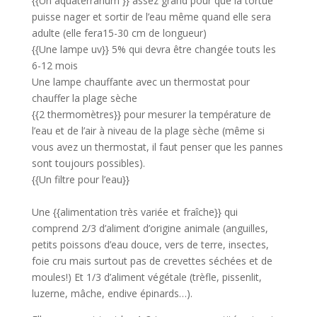
{{Un aquaterrarium }} assez grand pour que la tortue
puisse nager et sortir de l’eau même quand elle sera
adulte (elle fera15-30 cm de longueur)
{{Une lampe uv}} 5% qui devra être changée touts les
6-12 mois
Une lampe chauffante avec un thermostat pour
chauffer la plage sèche
{{2 thermomètres}} pour mesurer la température de
l’eau et de l’air à niveau de la plage sèche (même si
vous avez un thermostat, il faut penser que les pannes
sont toujours possibles).
{{Un filtre pour l’eau}}
Une {{alimentation très variée et fraîche}} qui
comprend 2/3 d’aliment d’origine animale (anguilles,
petits poissons d’eau douce, vers de terre, insectes,
foie cru mais surtout pas de crevettes séchées et de
moules!) Et 1/3 d’aliment végétale (trèfle, pissenlit,
luzerne, mâche, endive épinards…).