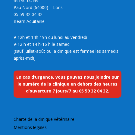
64140 LONS
Pau Nord (64000) – Lons
05 59 32 04 32
Béarn Aquitaine
9-12h et 14h-19h du lundi au vendredi
9-12 h et 14 h-16 h le samedi
(sauf juillet-août où la clinique est fermée les samedis
après-midi)
En cas d’urgence, vous pouvez nous joindre sur
le numéro de la clinique en dehors des heures
d’ouverture 7 jours/7 au
05 59 32 04 32
.
Charte de la clinique vétérinaire
Mentions légales