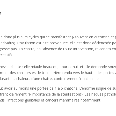
e
le a donc plusieurs cycles qui se manifestent {{souvent en automne et 
individus). L’ovulation est dite provoquée, elle est donc déclenchée pa
gresse pas. La chatte, en l’absence de toute intervention, reviendra en
cessifs.
ez la chatte : elle miaule beaucoup jour et nuit et elle demande sou
ent des chaleurs est le train arrière tendu vers le haut et les pattes
 durant les chaleurs d’une chatte, contrairement à la chienne.
t avoir au moins une portée de 1 à 5 chatons. L’énorme risque de surp
rent clairement l’{{importance de la stérilisation}}. Les risques path
rands : infections génitales et cancers mammaires notamment.