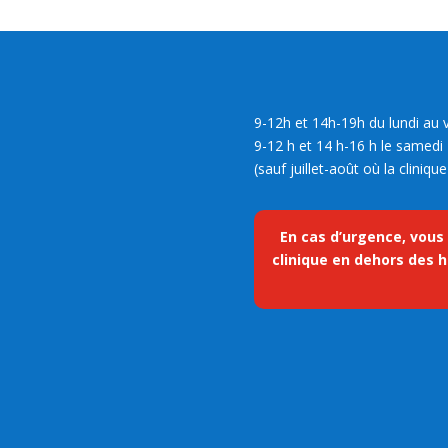
9-12h et 14h-19h du lundi au 
9-12 h et 14 h-16 h le samedi
(sauf juillet-août où la cliniq
En cas d’urgence, vous
clinique en dehors des h