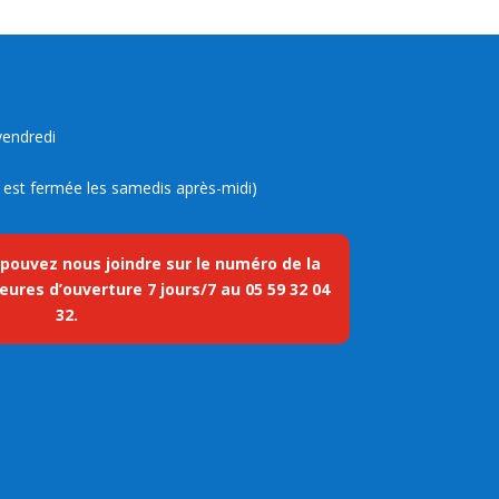
vendredi
ue est fermée les samedis après-midi)
 pouvez nous joindre sur le numéro de la
eures d’ouverture 7 jours/7 au
05 59 32 04
32
.