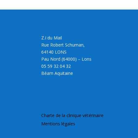
Z.I du Mail
Rue Robert Schuman,
64140 LONS
Pau Nord (64000) – Lons
05 59 32 04 32
Béarn Aquitaine
Charte de la clinique vétérinaire
Mentions légales