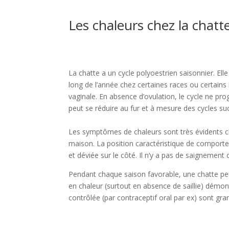
Les chaleurs chez la chatt
La chatte a un cycle polyoestrien saisonnier. El
long de l’année chez certaines races ou certains 
vaginale. En absence d’ovulation, le cycle ne pro
peut se réduire au fur et à mesure des cycles suc
Les symptômes de chaleurs sont très évidents ch
maison. La position caractéristique de comportem
et déviée sur le côté. Il n’y a pas de saignement
Pendant chaque saison favorable, une chatte peu
en chaleur (surtout en absence de saillie) démont
contrôlée (par contraceptif oral par ex) sont g