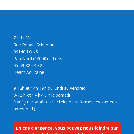
Z.I du Mail
Rue Robert Schuman,
64140 LONS
Pau Nord (64000) – Lons
05 59 32 04 32
Béarn Aquitaine
9-12h et 14h-19h du lundi au vendredi
9-12 h et 14 h-16 h le samedi
(sauf juillet-août où la clinique est fermée les samedis
après-midi)
En cas d’urgence, vous pouvez nous joindre sur