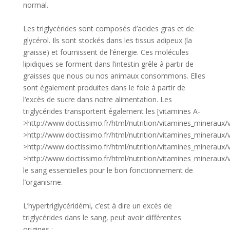
normal.
Les triglycérides sont composés d’acides gras et de
glycérol. Ils sont stockés dans les tissus adipeux (la
graisse) et fournissent de l’énergie. Ces molécules
lipidiques se forment dans l’intestin grêle à partir de
graisses que nous ou nos animaux consommons. Elles
sont également produites dans le foie à partir de
l’excès de sucre dans notre alimentation. Les
triglycérides transportent également les [vitamines A-
>http://www.doctissimo.fr/html/nutrition/vitamines_mineraux/
>http://www.doctissimo.fr/html/nutrition/vitamines_mineraux/v
>http://www.doctissimo.fr/html/nutrition/vitamines_mineraux/v
>http://www.doctissimo.fr/html/nutrition/vitamines_mineraux/
le sang essentielles pour le bon fonctionnement de
l’organisme.
L’hypertriglycéridémi, c’est à dire un excès de
triglycérides dans le sang, peut avoir différentes
origines :