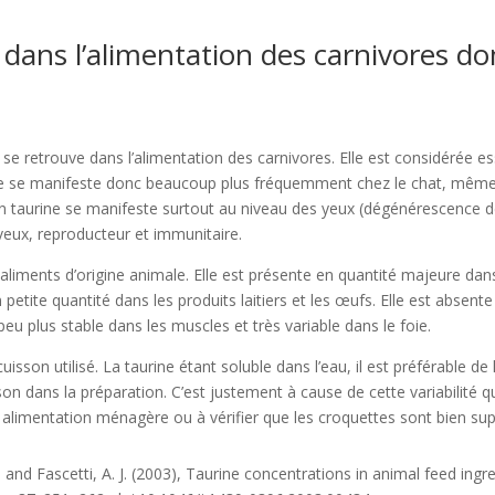
 dans l’alimentation des carnivores d
se retrouve dans l’alimentation des carnivores. Elle est considérée ess
ine se manifeste donc beaucoup plus fréquemment chez le chat, même 
 en taurine se manifeste surtout au niveau des yeux (dégénérescence d
veux, reproducteur et immunitaire.
aliments d’origine animale. Elle est présente en quantité majeure da
petite quantité dans les produits laitiers et les œufs. Elle est absen
peu plus stable dans les muscles et très variable dans le foie.
isson utilisé. La taurine étant soluble dans l’eau, il est préférable de
on dans la préparation. C’est justement à cause de cette variabilité qu
 alimentation ménagère ou à vérifier que les croquettes sont bien su
R. and Fascetti, A. J. (2003), Taurine concentrations in animal feed ing