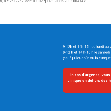
on, 87: 251–262. doi:10.1046/j.1439-0396.2003.00434.x
9-12h et 14h-19h du lundi au 
9-12 h et 14 h-16 h le samedi
(sauf juillet-août où la cliniq
En cas d’urgence, vous
clinique en dehors des h