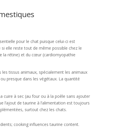
omestiques
entielle pour le chat puisque celui-ci est
si elle reste tout de même possible chez le
e la rétine) et du cœur (cardiomyopathie
ns les tissus animaux, spécialement les animaux
te ou presque dans les végétaux. La quantité
 la cuire à sec (au four ou à la poêle sans ajouter
e l’ajout de taurine à l’alimentation est toujours
pplémentées, surtout chez les chats.
redients; cooking influences taurine content.