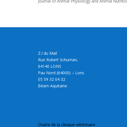
Journal of Animal Physiology and Animal Nutriti
Z.I du Mail
Rue Robert Schuman,
64140 LONS
Pau Nord (64000) – Lons
05 59 32 04 32
Béarn Aquitaine
Charte de la clinique vétérinaire