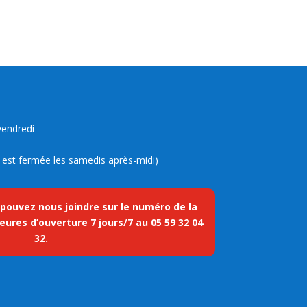
vendredi
ue est fermée les samedis après-midi)
 pouvez nous joindre sur le numéro de la
eures d’ouverture 7 jours/7 au
05 59 32 04
32
.