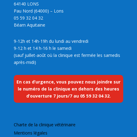
64140 LONS
Pau Nord (64000) – Lons
05 59 32 04 32
Béarn Aquitaine
9-12h et 14h-19h du lundi au vendredi
9-12 h et 14 h-16 h le samedi
(sauf juillet-août où la clinique est fermée les samedis
après-midi)
En cas d’urgence, vous pouvez nous joindre sur
le numéro de la clinique en dehors des heures
d’ouverture 7 jours/7 au
05 59 32 04 32
.
Charte de la clinique vétérinaire
Mentions légales