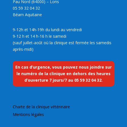
Pau Nord (64000) – Lons
05 59 32 04 32
Béarn Aquitaine
9-12h et 14h-19h du lundi au vendredi
9-12 h et 14 h-16 h le samedi
(sauf juillet-août où la clinique est fermée les samedis
après-midi)
En cas d’urgence, vous pouvez nous joindre sur
le numéro de la clinique en dehors des heures
d’ouverture 7 jours/7 au
05 59 32 04 32
.
Charte de la clinique vétérinaire
Mentions légales