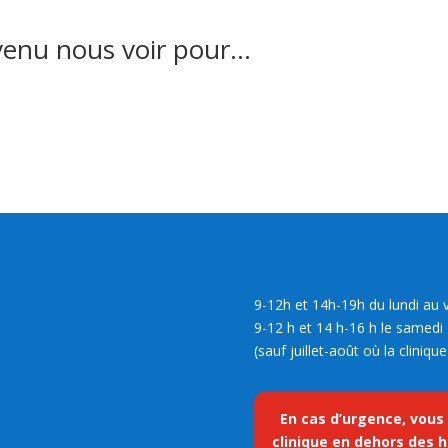
 venu nous voir pour…
9-12h et 14h-19h du lundi au 
9-12 h et 14 h-16 h le samedi
(sauf juillet-août où la cliniq
En cas d’urgence, vous
clinique en dehors des h