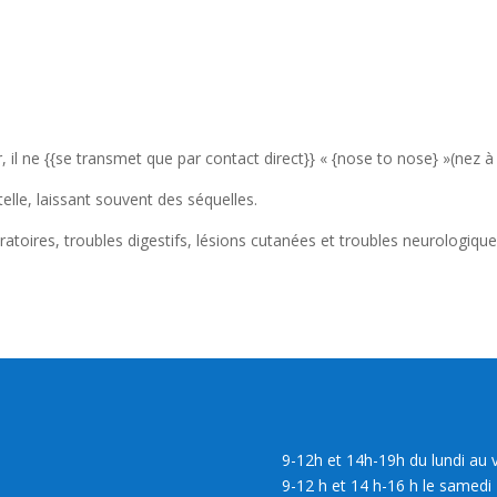
ur, il ne {{se transmet que par contact direct}} « {nose to nose} »(nez à
lle, laissant souvent des séquelles.
ratoires, troubles digestifs, lésions cutanées et troubles neurologique
9-12h et 14h-19h du lundi au 
9-12 h et 14 h-16 h le samedi