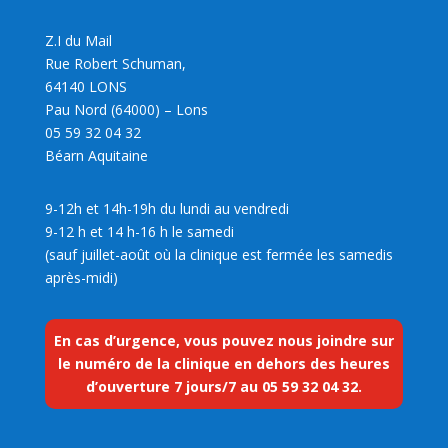
Z.I du Mail
Rue Robert Schuman,
64140 LONS
Pau Nord (64000) – Lons
05 59 32 04 32
Béarn Aquitaine
9-12h et 14h-19h du lundi au vendredi
9-12 h et 14 h-16 h le samedi
(sauf juillet-août où la clinique est fermée les samedis
après-midi)
En cas d’urgence, vous pouvez nous joindre sur
le numéro de la clinique en dehors des heures
d’ouverture 7 jours/7 au
05 59 32 04 32
.