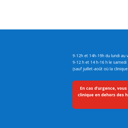
9-12h et 14h-19h du lundi au 
9-12 h et 14 h-16 h le samedi
(sauf juillet-août où la cliniq
En cas d’urgence, vous
clinique en dehors des h