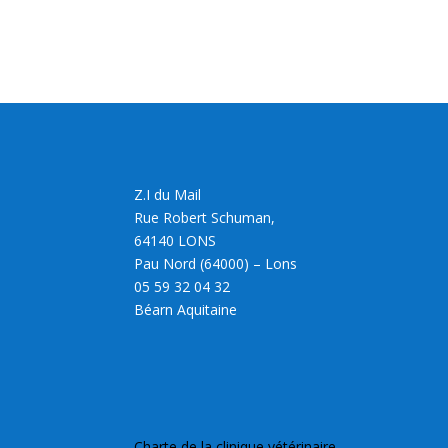
Z.I du Mail
Rue Robert Schuman,
64140 LONS
Pau Nord (64000) – Lons
05 59 32 04 32
Béarn Aquitaine
Charte de la clinique vétérinaire