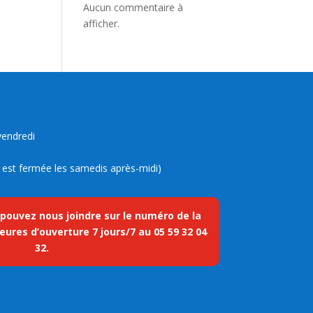
Aucun commentaire à
afficher.
vendredi
ue est fermée les samedis après-midi)
 pouvez nous joindre sur le numéro de la
eures d’ouverture 7 jours/7 au
05 59 32 04
32
.