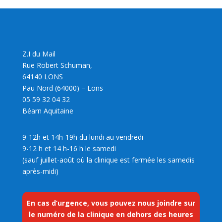
Z.I du Mail
Rue Robert Schuman,
64140 LONS
Pau Nord (64000) – Lons
05 59 32 04 32
Béarn Aquitaine
9-12h et 14h-19h du lundi au vendredi
9-12 h et 14 h-16 h le samedi
(sauf juillet-août où la clinique est fermée les samedis
après-midi)
En cas d’urgence, vous pouvez nous joindre sur
le numéro de la clinique en dehors des heures